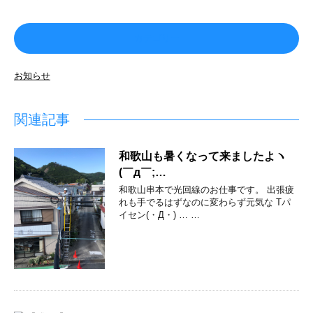
カテゴリー
お知らせ
関連記事
和歌山も暑くなって来ましたよヽ
(￣д￣;…
和歌山串本で光回線のお仕事です。 出張疲
れも手でるはずなのに変わらず元気な Tパ
イセン(・Д・) … …