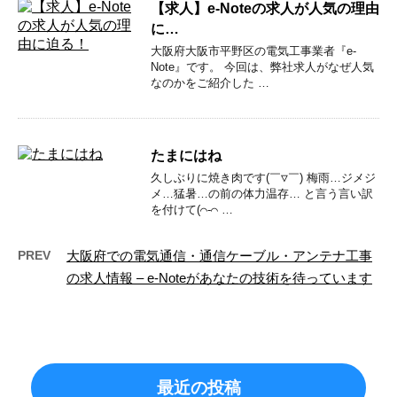
【求人】e-Noteの求人が人気の理由
に…
大阪府大阪市平野区の電気工事業者『e-
Note』です。 今回は、弊社求人がなぜ人気
なのかをご紹介した …
たまにはね
久しぶりに焼き肉です(￣▽￣) 梅雨…ジメジ
メ…猛暑…の前の体力温存… と言う言い訳
を付けて(⌒-⌒ …
PREV
大阪府での電気通信・通信ケーブル・アンテナ工事
の求人情報 – e-Noteがあなたの技術を待っています
最近の投稿