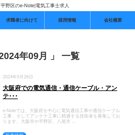
求職者に向けて
採用情報
会社概要
024年09月 」 一覧
2024年9月26日
大阪府での電気通信・通信ケーブル・アン
テ･･･
e-Noteでは、大阪府を中心に電気通信工事や通信ケーブル
工事、そしてアンテナ工事に精通する技術者を募集してお
ります。大阪市や平野区、八尾市 …