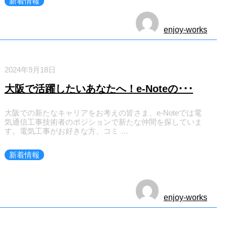
新着情報
enjoy-works
2024年9月18日
大阪で活躍したいあなたへ！e-Noteの･･･
大阪での新たなキャリアをお考えの皆さま、e-Noteでは電
気通信工事技術者のポジションで新たな仲間を探していま
す。電気工事がお好きな方、コミ …
新着情報
enjoy-works